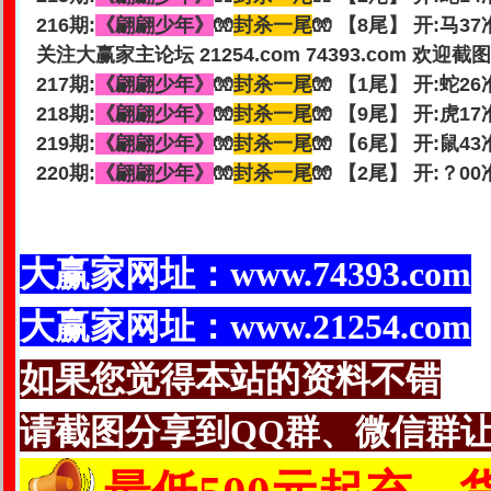
216期:
《翩翩少年》
🧤
封杀一尾
🧤 【8尾】 开:马37
关注大赢家主论坛 21254.com 74393.com 欢迎
217期:
《翩翩少年》
🧤
封杀一尾
🧤 【1尾】 开:蛇26
218期:
《翩翩少年》
🧤
封杀一尾
🧤 【9尾】 开:虎17
219期:
《翩翩少年》
🧤
封杀一尾
🧤 【6尾】 开:鼠43
220期:
《翩翩少年》
🧤
封杀一尾
🧤 【2尾】 开:？00
大赢家网址：www.74393.com
大赢家网址：www.21254.com
如果您觉得本站的资料不错
请截图分享到QQ群、微信群