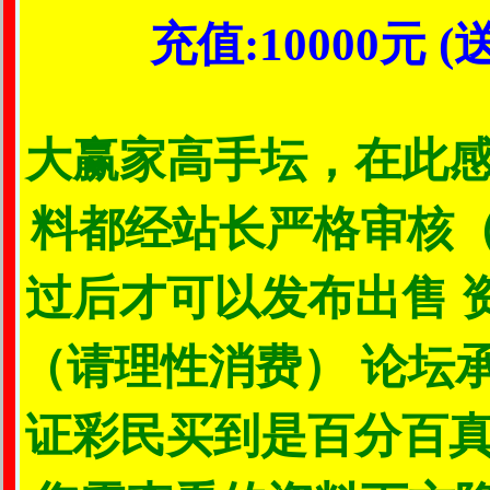
充值:10000元 (
大赢家高手坛，在此感
料都经站长严格审核（
过后才可以发布出售 
（请理性消费） 论坛
证彩民买到是百分百真