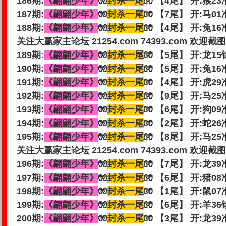
186期:
《翩翩少年》
🧤
封杀一尾
🧤 【4尾】 开:猴23
187期:
《翩翩少年》
🧤
封杀一尾
🧤 【7尾】 开:马01
188期:
《翩翩少年》
🧤
封杀一尾
🧤 【4尾】 开:兔16
关注大赢家主论坛 21254.com 74393.com 欢迎
189期:
《翩翩少年》
🧤
封杀一尾
🧤 【5尾】 开:龙15
190期:
《翩翩少年》
🧤
封杀一尾
🧤 【5尾】 开:兔16
191期:
《翩翩少年》
🧤
封杀一尾
🧤 【4尾】 开:虎29
192期:
《翩翩少年》
🧤
封杀一尾
🧤 【9尾】 开:马25
193期:
《翩翩少年》
🧤
封杀一尾
🧤 【6尾】 开:狗09
194期:
《翩翩少年》
🧤
封杀一尾
🧤 【2尾】 开:蛇26
195期:
《翩翩少年》
🧤
封杀一尾
🧤 【8尾】 开:马25
关注大赢家主论坛 21254.com 74393.com 欢迎
196期:
《翩翩少年》
🧤
封杀一尾
🧤 【7尾】 开:龙39
197期:
《翩翩少年》
🧤
封杀一尾
🧤 【6尾】 开:猪08
198期:
《翩翩少年》
🧤
封杀一尾
🧤 【1尾】 开:鼠07
199期:
《翩翩少年》
🧤
封杀一尾
🧤 【6尾】 开:羊36
200期:
《翩翩少年》
🧤
封杀一尾
🧤 【3尾】 开:龙39