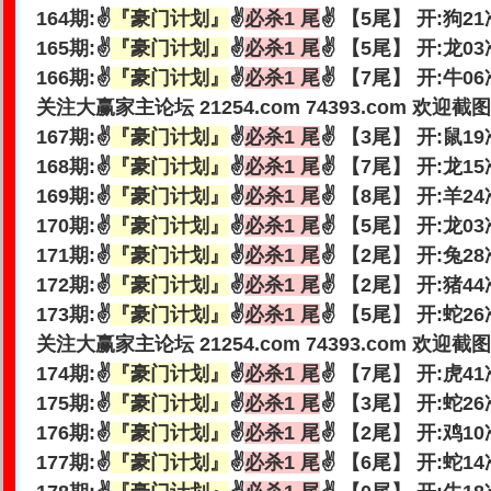
164期:✌
『豪门计划』
✌
必杀1 尾
✌ 【5尾】 开:狗21
165期:✌
『豪门计划』
✌
必杀1 尾
✌ 【5尾】 开:龙03
166期:✌
『豪门计划』
✌
必杀1 尾
✌ 【7尾】 开:牛06
关注大赢家主论坛 21254.com 74393.com 欢迎
167期:✌
『豪门计划』
✌
必杀1 尾
✌ 【3尾】 开:鼠19
168期:✌
『豪门计划』
✌
必杀1 尾
✌ 【7尾】 开:龙15
169期:✌
『豪门计划』
✌
必杀1 尾
✌ 【8尾】 开:羊24
170期:✌
『豪门计划』
✌
必杀1 尾
✌ 【5尾】 开:龙03
171期:✌
『豪门计划』
✌
必杀1 尾
✌ 【2尾】 开:兔28
172期:✌
『豪门计划』
✌
必杀1 尾
✌ 【2尾】 开:猪44
173期:✌
『豪门计划』
✌
必杀1 尾
✌ 【5尾】 开:蛇26
关注大赢家主论坛 21254.com 74393.com 欢迎
174期:✌
『豪门计划』
✌
必杀1 尾
✌ 【7尾】 开:虎41
175期:✌
『豪门计划』
✌
必杀1 尾
✌ 【3尾】 开:蛇26
176期:✌
『豪门计划』
✌
必杀1 尾
✌ 【2尾】 开:鸡10
177期:✌
『豪门计划』
✌
必杀1 尾
✌ 【6尾】 开:蛇14