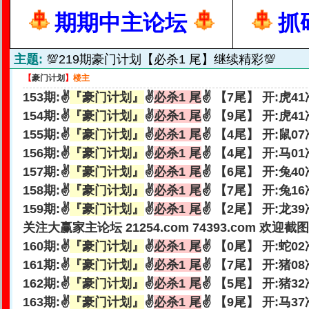
期期中主论坛
抓
主题:
💯219期豪门计划【必杀1 尾】继续精彩💯
【
豪门计划
】
楼主
153期:✌
『豪门计划』
✌
必杀1 尾
✌ 【7尾】 开:虎41
154期:✌
『豪门计划』
✌
必杀1 尾
✌ 【9尾】 开:虎41
155期:✌
『豪门计划』
✌
必杀1 尾
✌ 【4尾】 开:鼠07
156期:✌
『豪门计划』
✌
必杀1 尾
✌ 【4尾】 开:马01
157期:✌
『豪门计划』
✌
必杀1 尾
✌ 【6尾】 开:兔40
158期:✌
『豪门计划』
✌
必杀1 尾
✌ 【7尾】 开:兔16
159期:✌
『豪门计划』
✌
必杀1 尾
✌ 【2尾】 开:龙39
关注大赢家主论坛 21254.com 74393.com 欢迎
160期:✌
『豪门计划』
✌
必杀1 尾
✌ 【0尾】 开:蛇02
161期:✌
『豪门计划』
✌
必杀1 尾
✌ 【7尾】 开:猪08
162期:✌
『豪门计划』
✌
必杀1 尾
✌ 【5尾】 开:猪32
163期:✌
『豪门计划』
✌
必杀1 尾
✌ 【9尾】 开:马37