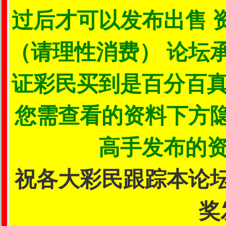
过后才可以发布出售 
（请理性消费） 论坛
证彩民买到是百分百真
您需查看的资料下方
高手发布的资
祝各大彩民跟踪本论
奖